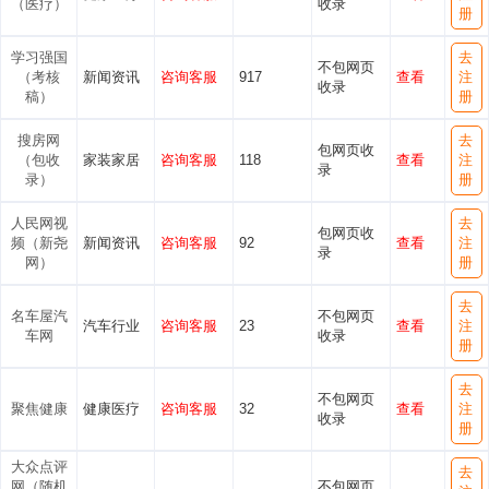
（医疗）
收录
册
学习强国
去
不包网页
（考核
新闻资讯
咨询客服
917
查看
注
收录
稿）
册
搜房网
去
包网页收
（包收
家装家居
咨询客服
118
查看
注
录
录）
册
人民网视
去
包网页收
频（新尧
新闻资讯
咨询客服
92
查看
注
录
网）
册
去
名车屋汽
不包网页
汽车行业
咨询客服
23
查看
注
车网
收录
册
去
不包网页
聚焦健康
健康医疗
咨询客服
32
查看
注
收录
册
大众点评
去
网（随机
不包网页