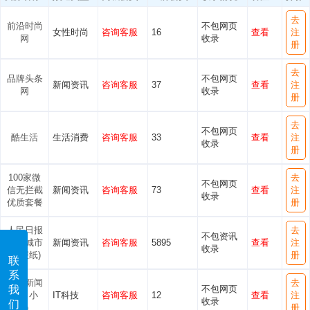
去
前沿时尚
不包网页
女性时尚
咨询客服
16
查看
注
网
收录
册
去
品牌头条
不包网页
新闻资讯
咨询客服
37
查看
注
网
收录
册
去
不包网页
酷生活
生活消费
咨询客服
33
查看
注
收录
册
100家微
去
不包网页
信无拦截
新闻资讯
咨询客服
73
查看
注
收录
优质套餐
册
人民日报
去
不包资讯
中国城市
新闻资讯
咨询客服
5895
查看
注
收录
报(报纸)
册
联
系
黑马新闻
去
不包网页
我
网（小
IT科技
咨询客服
12
查看
注
收录
们
站）
册