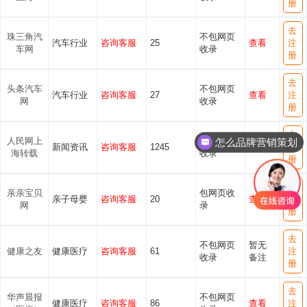
册
去
珠三角汽
不包网页
汽车行业
咨询客服
25
查看
注
车网
收录
册
去
头条汽车
不包网页
汽车行业
咨询客服
27
查看
注
网
收录
册
去
人民网上
不包网页
怎么品牌营销策划
新闻资讯
咨询客服
1245
查看
注
海转载
收录
册
去
亲亲宝贝
包网页收
亲子母婴
咨询客服
20
查看
注
网
录
册
去
不包网页
暂无
健康之友
健康医疗
咨询客服
61
注
收录
备注
册
去
华声晨报
不包网页
健康医疗
咨询客服
86
查看
注