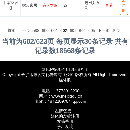
去
中华家居
包网页收
家装家居
咨询客服
27
查看
注
报
录
册
首页
上一页
599
600
601
602
603
604
605
下一页
尾页
当前为602/623页 每页显示30条记录 共有
记录数18668条记录
湘ICP备2021012568号-1
Copyright 长沙迅推客文化传媒有限公司 版权所有 All Right Reserved.
媒体购
电话：17773915290
网址：www.meitigou.cn
邮箱：484220975@qq.com
友情链接：
媒体购发稿注册
发稿手册
学习发稿