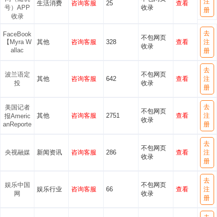
注
生活消费
咨询客服
25
查看
号）APP
收录
册
收录
去
FaceBook
不包网页
【Myra W
其他
咨询客服
328
查看
注
收录
allac
册
去
波兰语定
不包网页
其他
咨询客服
642
查看
注
投
收录
册
去
美国记者
不包网页
其他
咨询客服
2751
查看
注
报Americ
收录
anReporte
册
去
不包网页
央视融媒
新闻资讯
咨询客服
286
查看
注
收录
册
去
娱乐中国
不包网页
娱乐行业
咨询客服
66
查看
注
网
收录
册