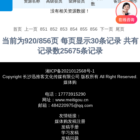
平台
资源名称
高级会员
金牌会员
备注
操作
数
没有相关资源数据！
首页
上一页
851
852
853
854
855
856
下一页
尾页
当前为920/856页 每页显示30条记录 共有
记录数25675条记录
湘ICP备2021012568号-1
Copyright 长沙迅推客文化传媒有限公司 版权所有 All Right Reserved.
媒体购
电话：17773915290
网址：www.meitigou.cn
邮箱：484220975@qq.com
友情链接：
媒体购发稿注册
发稿手册
学习发稿
发稿问题