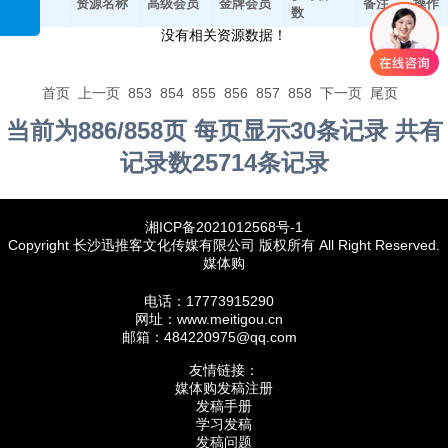
平台
资源名称
高级会员
金牌会员
备注
操作
数
没有相关资源数据！
首页
上一页
853
854
855
856
857
858
下一页
尾页
当前为886/858页 每页显示30条记录 共有
记录数25714条记录
湘ICP备2021012568号-1
Copyright 长沙迅推客文化传媒有限公司 版权所有 All Right Reserved.
媒体购
电话：17773915290
网址：www.meitigou.cn
邮箱：484220975@qq.com
友情链接：
媒体购发稿注册
发稿手册
学习发稿
发稿问题