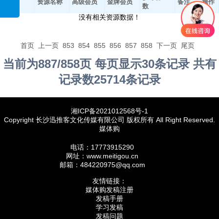
平台
资源名称
高级会员
金牌会员
备注
操作
数
没有相关资源数据！
首页
上一页
853
854
855
856
857
858
下一页
尾页
当前为887/858页 每页显示30条记录 共有
记录数25714条记录
湘ICP备2021012568号-1
Copyright 长沙迅推客文化传媒有限公司 版权所有 All Right Reserved.
媒体购
电话：17773915290
网址：www.meitigou.cn
邮箱：484220975@qq.com
友情链接：
媒体购发稿注册
发稿手册
学习发稿
发稿问题